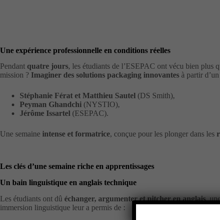
Une expérience professionnelle en conditions réelles
Pendant
quatre jours
, les étudiants de l’ESEPAC ont vécu bien plus
mission ?
Imaginer des solutions packaging innovantes
à partir d’u
Stéphanie Férat et Matthieu Sautel
(DS Smith),
Peyman Ghandchi
(NYSTIO),
Jérôme Issartel
(ESEPAC).
Une semaine
intense et formatrice
, conçue pour les plonger dans les
r
Les clés d’une semaine riche en apprentissages
Un bain linguistique en anglais technique
Les étudiants ont dû
échanger, argumenter et pitcher en anglais
, un
immersion linguistique leur a permis de :