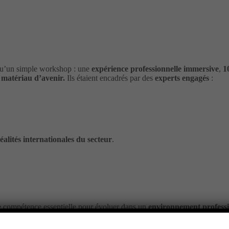
 qu’un simple workshop : une
expérience professionnelle immersive
,
1
n
matériau d’avenir.
Ils étaient encadrés par des
experts engagés
:
éalités internationales du secteur
.
e compétence essentielle pour évoluer dans un
environnement professi