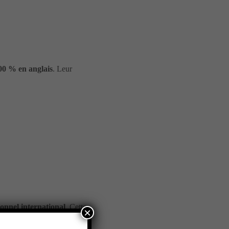
00 % en anglais
. Leur
onnel international
. Cette
×