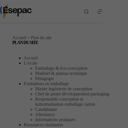
Passer
au
contenu
Accueil
»
Plan du site
PLAN DU SITE
Accueil
L’ecole
Emballage & éco-conception
Matériel & plateau technique
Pédagogie
Formations en emballage
Master ingénierie de conception
Chef de projet développement packaging
Responsable conception et
industrialisation emballage carton
Candidature
Alternance
Informations pratiques
Ressources étudiantes