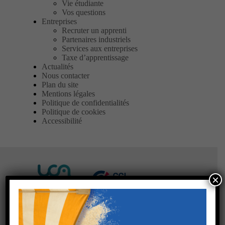
Vie étudiante
Vos questions
Entreprises
Recruter un apprenti
Partenaires industriels
Services aux entreprises
Taxe d’apprentissage
Actualités
Nous contacter
Plan du site
Mentions légales
Politique de confidentialités
Politique de cookies
Accessibilité
×