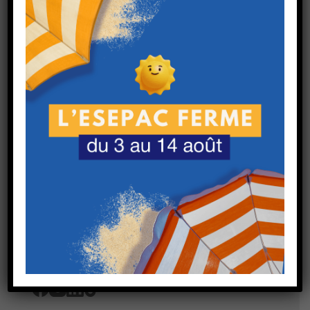
ZA Laprade - 416 Rue JB. Lamark 43700 St
Germain Laprade
Tél.
+33 (0)4 71 02 01 39
Horaires : lundi au vendredi - 8h/18h