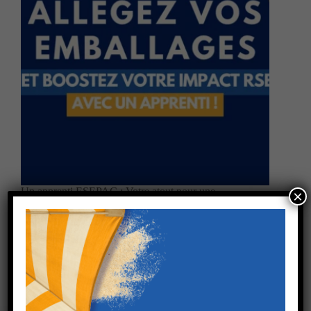
Un apprenti ESEPAC : Votre atout pour une
×
transition écologique réussie Et si
votre prochain avantage concurrentiel était déjà
en formation ? Les apprentis de l’ESEPAC,
en Master ou RCIEC en éco-conception, sont
formés et voici ce qu’ils peuvent apporter à
votre entreprise : Des profils…
ESEPAC
2 avril, 2026